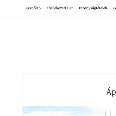
Kezdőlap
Gyülekezeti élet
Bizonyságtételek
G
Áp