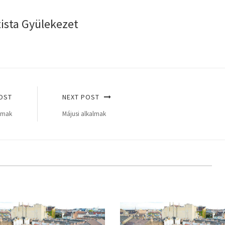
tista Gyülekezet
OST
NEXT POST
almak
Májusi alkalmak