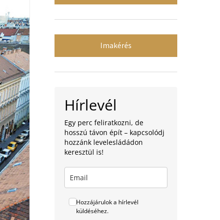
Imakérés
Hírlevél
Egy perc feliratkozni, de
hosszú távon épít – kapcsolódj
hozzánk levelesládádon
keresztül is!
Hozzájárulok a hírlevél
küldéséhez.