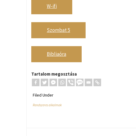
W-ifi
Szombat 5
Bibliaóra
Tartalom megosztása
Filed Under
Rendszeres alkalmak