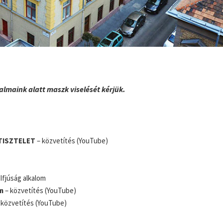
almaink alatt maszk viselését kérjük.
TISZTELET
– közvetítés (YouTube)
Ifjúság alkalom
m
– közvetítés (YouTube)
 közvetítés (YouTube)