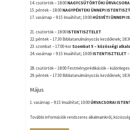
14. csütörtök – 18:00
NAGYCSÜTÖRTÖKI
ÚRVACSORAI
15. péntek – 18:00
NAGYPÉNTEKI
ÜNNEPI ISTENTISZ
17. vasárnap – 9:15 Imaáhítat; 10:00
HÚSVÉTI
ÜNNEPI
I
21. csütörtök – 18:00
ISTENTISZTELET
22. péntek – 17:30 Bibliatanulmányozás kezdőknek; 18:30
23. szombat – 17:00-kor
Szombat 5 – közösségi alkal
24. vasárnap – 9:15 Imaáhítat; 10:00
ISTENTISZTELET
–
28. csütörtök – 18:00 Festményprédikációk – különleges 
29. péntek – 17:30 Bibliatanulmányozás kezdőknek; 18:30
Május
1. vasárnap – 9:15 Imaáhítat; 10:00
ÚRVACSORAI ISTEN
További információk rendszeres alkalmainkról, közösség