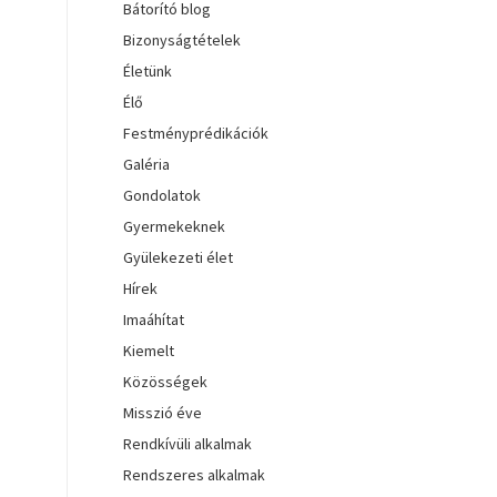
Bátorító blog
Bizonyságtételek
Életünk
Élő
Festményprédikációk
Galéria
Gondolatok
Gyermekeknek
Gyülekezeti élet
Hírek
Imaáhítat
Kiemelt
Közösségek
Misszió éve
Rendkívüli alkalmak
Rendszeres alkalmak