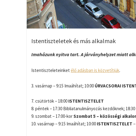
Istentiszteletek és más alkalmak
Imaházunk nyitva tart. A járványhelyzet miatt alk
Istentiszteleteinket
élő adásban is közvetítjük
.
3. vasárnap – 9:15 Imaáhítat; 10:00
ÚRVACSORAI ISTEN
7. csütörtök – 18:00
ISTENTISZTELET
8. péntek – 17:30 Bibliatanulmányozás kezdőknek; 18:30 
9. szombat – 17:00-kor
Szombat 5 – közösségi alkalo
10. vasárnap – 9:15 Imaáhítat; 10:00
ISTENTISZTELET
–