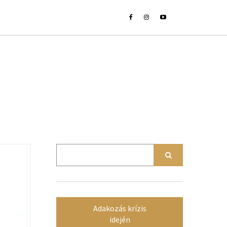
Adakozás krízis
idején