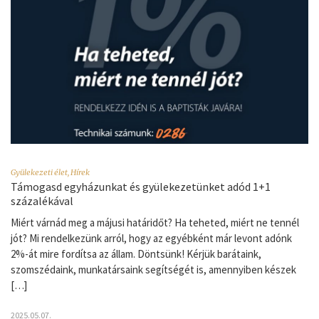
Gyülekezeti élet
,
Hírek
Támogasd egyházunkat és gyülekezetünket adód 1+1
százalékával
Miért várnád meg a májusi határidőt? Ha teheted, miért ne tennél
jót? Mi rendelkezünk arról, hogy az egyébként már levont adónk
2%-át mire fordítsa az állam. Döntsünk! Kérjük barátaink,
szomszédaink, munkatársaink segítségét is, amennyiben készek
[…]
2025.05.07.