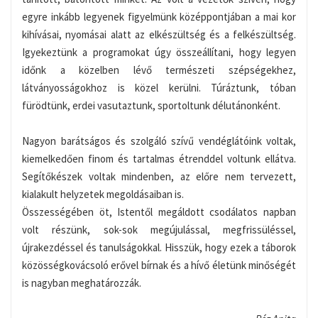
egyre inkább legyenek figyelmünk középpontjában a mai kor
kihívásai, nyomásai alatt az elkészültség és a felkészültség.
Igyekeztünk a programokat úgy összeállítani, hogy legyen
időnk a közelben lévő természeti szépségekhez,
látványosságokhoz is közel kerülni. Túráztunk, tóban
fürödtünk, erdei vasutaztunk, sportoltunk délutánonként.
Nagyon barátságos és szolgáló szívű vendéglátóink voltak,
kiemelkedően finom és tartalmas étrenddel voltunk ellátva.
Segítőkészek voltak mindenben, az előre nem tervezett,
kialakult helyzetek megoldásaiban is.
Összességében öt, Istentől megáldott csodálatos napban
volt részünk, sok-sok megújulással, megfrissüléssel,
újrakezdéssel és tanulságokkal. Hisszük, hogy ezek a táborok
közösségkovácsoló erővel bírnak és a hívő életünk minőségét
is nagyban meghatározzák.