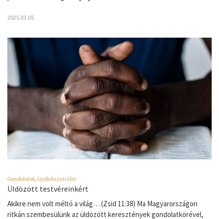
2025.01.05.
Gondolatok
,
Gyülekezeti élet
Üldözött testvéreinkért
Akikre nem volt méltó a világ… (Zsid 11:38) Ma Magyarországon
ritkán szembesülünk az üldözött keresztények gondolatkörével,