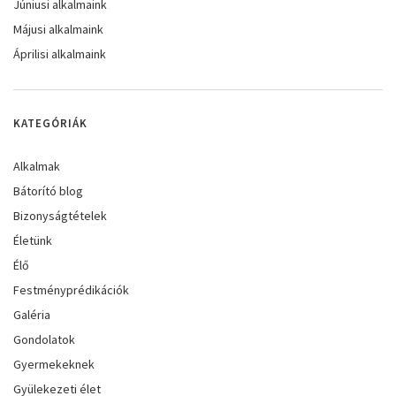
Júniusi alkalmaink
Májusi alkalmaink
Áprilisi alkalmaink
KATEGÓRIÁK
Alkalmak
Bátorító blog
Bizonyságtételek
Életünk
Élő
Festményprédikációk
Galéria
Gondolatok
Gyermekeknek
Gyülekezeti élet