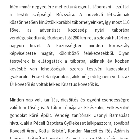
Idén immár negyedjére mehettünk együtt táborozni – ezúttal
a festői szépségű Bózsvára. A növekvő létszámnak
köszönhetően kinőttük korábbi táborhelyeinket, így most 116
fővel az adventista közösség nyári táborába
vendégeskedtünk, Budapesttől 260 km-re, a szlovák határhoz
nagyon közel. A közösségben minden korosztály
képviseltette magát, különböző felekezetekből. Olyan
testvérek is ellátogattak a táborba, akiknek év közben
kevésbé van lehetőségük szoros testvéri kapcsolatot
gyakorolni. Érkeztek olyanok is, akik még eddig nem voltak az
Úr követői és voltak lelkes Krisztus követők is.
Minden nap volt tanítás, dicsőítés és egyéni csendességre
való lehetőség is. A tábor témája az Elkészülni, Felkészülni!
gondolat köré épült. Vendég tanítónak Uzonyi Barnabást
hívtuk, aki a Péceli Baptista Gyülekezet lelkipásztora, továbbá
Kövesdi Áron, Koltai Kristóf, Kondor Marcell és Réz Ádám is
tanított, bátorított minket. Az volt a vezetők szívén, hogy