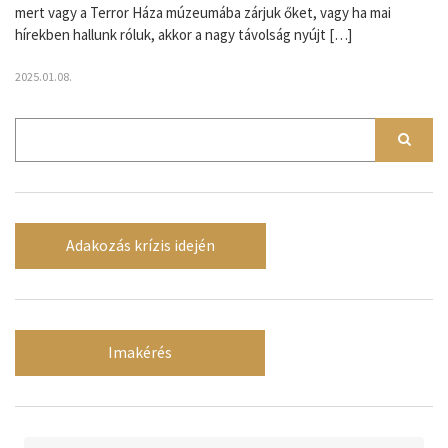
mert vagy a Terror Háza múzeumába zárjuk őket, vagy ha mai
hírekben hallunk róluk, akkor a nagy távolság nyújt […]
2025.01.08.
Adakozás krízis idején
Imakérés