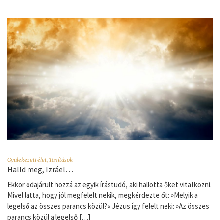
Gyülekezeti élet
,
Tanítások
Halld meg, Izráel…
Ekkor odajárult hozzá az egyik írástudó, aki hallotta őket vitatkozni.
Mivel látta, hogy jól megfelelt nekik, megkérdezte őt: »Melyik a
legelső az összes parancs közül?« Jézus így felelt neki: »Az összes
parancs közül a legelső […]