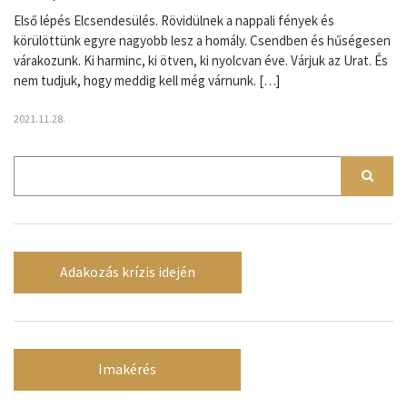
Első lépés Elcsendesülés. Rövidülnek a nappali fények és
körülöttünk egyre nagyobb lesz a homály. Csendben és hűségesen
várakozunk. Ki harminc, ki ötven, ki nyolcvan éve. Várjuk az Urat. És
nem tudjuk, hogy meddig kell még várnunk. […]
2021.11.28.
Adakozás krízis idején
Imakérés