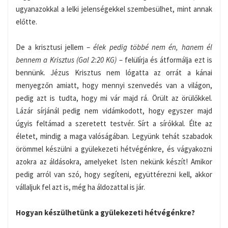
ugyanazokkal a lelki jelenségekkel szembesülhet, mint annak
előtte.
De a krisztusi jellem –
élek pedig többé nem én, hanem él
bennem a Krisztus (Gal 2:20 KG)
– felülírja és átformálja ezt is
bennünk. Jézus Krisztus nem lógatta az orrát a kánai
menyegzőn amiatt, hogy mennyi szenvedés van a világon,
pedig azt is tudta, hogy mi vár majd rá. Örült az örülőkkel.
Lázár sírjánál pedig nem vidámkodott, hogy egyszer majd
úgyis feltámad a szeretett testvér. Sírt a sírókkal. Élte az
életet, mindig a maga valóságában. Legyünk tehát szabadok
örömmel készülni a gyülekezeti hétvégénkre, és vágyakozni
azokra az áldásokra, amelyeket Isten nekünk készít! Amikor
pedig arról van szó, hogy segíteni, együttérezni kell, akkor
vállaljuk fel azt is, még ha áldozattal is jár.
Hogyan készülhetünk a gyülekezeti hétvégénkre?