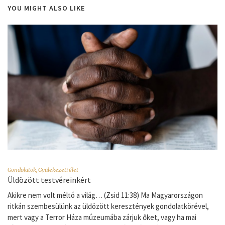
YOU MIGHT ALSO LIKE
Gondolatok
,
Gyülekezeti élet
Üldözött testvéreinkért
Akikre nem volt méltó a világ… (Zsid 11:38) Ma Magyarországon
ritkán szembesülünk az üldözött keresztények gondolatkörével,
mert vagy a Terror Háza múzeumába zárjuk őket, vagy ha mai