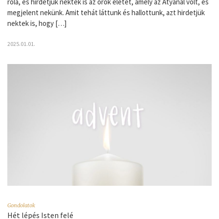
róla, és hirdetjük nektek is az örök életet, amely az Atyánál volt, és
megjelent nekünk. Amit tehát láttunk és hallottunk, azt hirdetjük
nektek is, hogy […]
2025.01.01.
Gondolatok
Hét lépés Isten felé