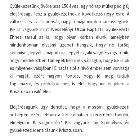
Gyülekezetünk jövőre lesz 150 éves, egy hónap múlva pedig új
elöljárósága lesz a gyülekezetnek a következő négy évre. A
változás és az állandóság nagy témája minden közösségnek.
Kik is vagyunk mint Wesselényi Utcai Baptista Gyülekezet?
Ehhez társul az is, hogy olyan korban élünk, amelyben
mindenhonnan olyasmi üzenet hangzik, hogy ne törődj
semmivel, legyél a magad ura, legyél az, aki vagy! És úgy tűnik,
hogy mindeközben tömegek kerülnek válságba, hogy kik is ők
és milyenek valójában! E hatás alól a hívő ember sem vonhatja
ki magát, ezért nagyon fontos, hogy jól meg tudjuk
fogalmazni, és próbáljuk meg is élni, hogy mit is jelent a
Krisztusban való élet.
Elöljáróságunk úgy döntött, hogy a mostani gyülekezeti
hétvégén ezért ebben a két témában szeretnénk tanulni,
elmélyülni: Ki vagyok én? Kik vagyunk mi? Személyes és
gyülekezeti identitásunk Krisztusban.