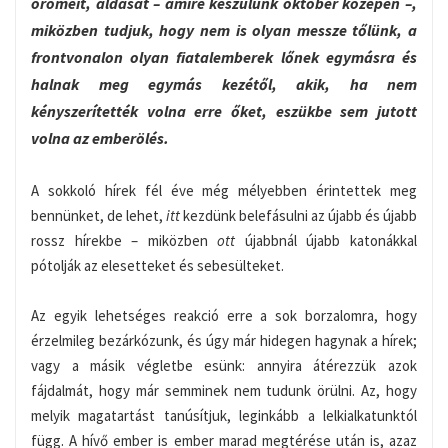
örömeit, áldását – amire készülünk október közepén –,
miközben tudjuk, hogy nem is olyan messze tőlünk, a
frontvonalon olyan fiatalemberek lőnek egymásra és
halnak meg egymás kezétől, akik, ha nem
kényszerítették volna erre őket, eszükbe sem jutott
volna az emberölés.
A sokkoló hírek fél éve még mélyebben érintettek meg
bennünket, de lehet,
itt
kezdünk belefásulni az újabb és újabb
rossz hírekbe – miközben
ott
újabbnál újabb katonákkal
pótolják az elesetteket és sebesülteket.
Az egyik lehetséges reakció erre a sok borzalomra, hogy
érzelmileg bezárkózunk, és úgy már hidegen hagynak a hírek;
vagy a másik végletbe esünk: annyira átérezzük azok
fájdalmát, hogy már semminek nem tudunk örülni. Az, hogy
melyik magatartást tanúsítjuk, leginkább a lelkialkatunktól
függ. A hívő ember is ember marad megtérése után is, azaz