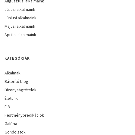
Augusztusi alkalmaink
Júliusi alkalmaink
Júniusi alkalmaink
Májusi alkalmaink
Áprilisi alkalmaink
KATEGÓRIÁK
Alkalmak
Bátorító blog
Bizonyságtételek
Életünk
Élő
Festményprédikációk
Galéria
Gondolatok