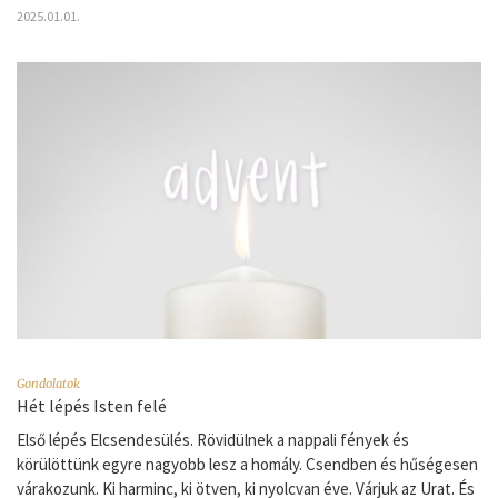
2025.01.01.
Gondolatok
Hét lépés Isten felé
Első lépés Elcsendesülés. Rövidülnek a nappali fények és
körülöttünk egyre nagyobb lesz a homály. Csendben és hűségesen
várakozunk. Ki harminc, ki ötven, ki nyolcvan éve. Várjuk az Urat. És