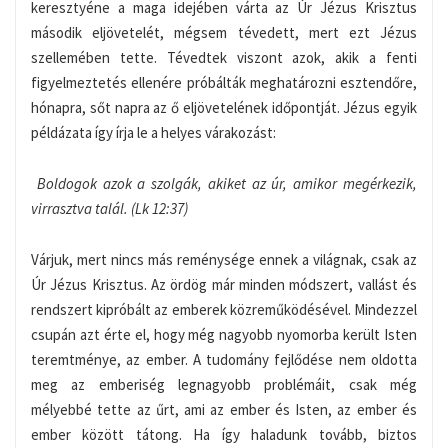
keresztyéne a maga idejében várta az Úr Jézus Krisztus
második eljövetelét, mégsem tévedett, mert ezt Jézus
szellemében tette. Tévedtek viszont azok, akik a fenti
figyelmeztetés ellenére próbálták meghatározni esztendőre,
hónapra, sőt napra az ő eljövetelének időpontját. Jézus egyik
példázata így írja le a helyes várakozást:
Boldogok azok a szolgák, akiket az úr, amikor megérkezik,
virrasztva talál. (Lk 12:37)
Várjuk, mert nincs más reménysége ennek a világnak, csak az
Úr Jézus Krisztus. Az ördög már minden módszert, vallást és
rendszert kipróbált az emberek közreműködésével. Mindezzel
csupán azt érte el, hogy még nagyobb nyomorba került Isten
teremtménye, az ember. A tudomány fejlődése nem oldotta
meg az emberiség legnagyobb problémáit, csak még
mélyebbé tette az űrt, ami az ember és Isten, az ember és
ember között tátong. Ha így haladunk tovább, biztos