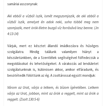
samáriai asszonynak:
Aki ebből a vízből iszik, ismét megszomjazik, de aki abból a
vízből iszik, amelyet én adok neki, soha többé meg nem
szomjazik, mert örök életre buzgó víz forrásává lesz benne. (Jn
4:13-14)
Várjuk, mert ez késztet állandó imádkozásra és hűséges
szolgálatra. Mindig találunk valamilyen hiányt a
készületünkben, de a Szentlélek segítségével fölfedezzük a
megoldásokat és lehetőségeket. A várakozás ad lendületet
szolgálatunknak is, különösen akkor, amikor elfáradunk, és
besötétedik fölöttünk az ég. A zsoltárossal együtt mondjuk:
Várom az Urat, várja a lelkem, és bízom ígéretében. Lelkem
várja az Urat, jobban, mint az őrök a reggelt, mint az őrök a
reggelt. (Zsolt 130:5-6)