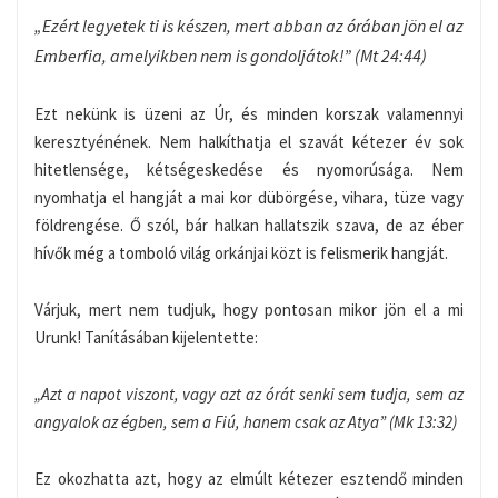
„Ezért legyetek ti is készen, mert abban az órában jön el az
Emberfia, amelyikben nem is gondoljátok!” (Mt 24:44)
Ezt nekünk is üzeni az Úr, és minden korszak valamennyi
keresztyénének. Nem halkíthatja el szavát kétezer év sok
hitetlensége, kétségeskedése és nyomorúsága. Nem
nyomhatja el hangját a mai kor dübörgése, vihara, tüze vagy
földrengése. Ő szól, bár halkan hallatszik szava, de az éber
hívők még a tomboló világ orkánjai közt is felismerik hangját.
Várjuk, mert nem tudjuk, hogy pontosan mikor jön el a mi
Urunk! Tanításában kijelentette:
„Azt a napot viszont, vagy azt az órát senki sem tudja, sem az
angyalok az égben, sem a Fiú, hanem csak az Atya” (Mk 13:32)
Ez okozhatta azt, hogy az elmúlt kétezer esztendő minden