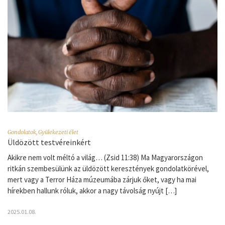
Gondolatok
,
Gyülekezeti élet
Üldözött testvéreinkért
Akikre nem volt méltó a világ… (Zsid 11:38) Ma Magyarországon
ritkán szembesülünk az üldözött keresztények gondolatkörével,
mert vagy a Terror Háza múzeumába zárjuk őket, vagy ha mai
hírekben hallunk róluk, akkor a nagy távolság nyújt […]
2025.01.08.