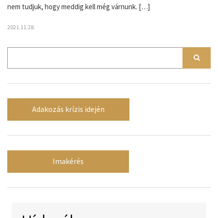
nem tudjuk, hogy meddig kell még várnunk. […]
2021.11.28.
Adakozás krízis idején
Imakérés