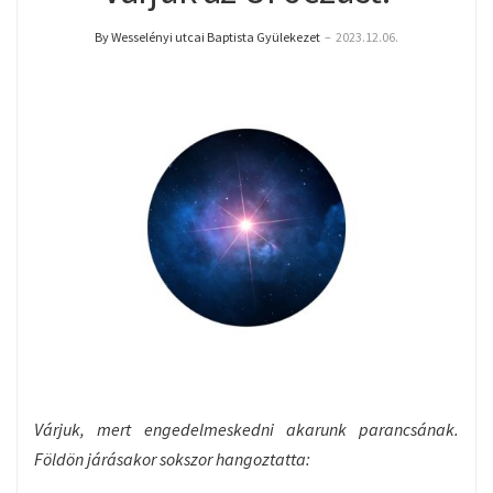
By Wesselényi utcai Baptista Gyülekezet
–
2023.12.06.
Várjuk, mert engedelmeskedni akarunk parancsának.
Földön járásakor sokszor hangoztatta: