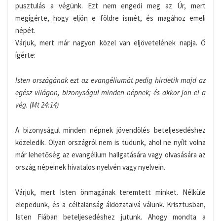
pusztulás a végünk. Ezt nem engedi meg az Úr, mert
megígérte, hogy eljön e földre ismét, és magához emeli
népét.
Várjuk, mert már nagyon közel van eljövetelének napja. Ő
ígérte:
Isten országának ezt az evangéliumát pedig hirdetik majd az
egész világon, bizonyságul minden népnek; és akkor jön el a
vég. (Mt 24:14)
A bizonyságul minden népnek jövendölés beteljesedéshez
közeledik. Olyan országról nem is tudunk, ahol ne nyílt volna
már lehetőség az evangélium hallgatására vagy olvasására az
ország népeinek hivatalos nyelvén vagy nyelvein.
Várjuk, mert Isten önmagának teremtett minket. Nélküle
elepedünk, és a céltalanság áldozataivá válunk. Krisztusban,
Isten Fiában beteljesedéshez jutunk. Ahogy mondta a