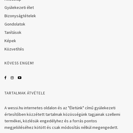
Gyülekezeti élet
Bizonyságtételek
Gondolatok
Tanítások
Képek
Közvetítés
KÖVESS ENGEM!
TARTALMAK ÁTVÉTELE
A wessi.hu internetes oldalon és az "Életünk" című gyülekezeti
értesítőben közzétett tartalmak közösségünk tagjainak szellemi
termékei, közlésük engedélyhez és a forrás pontos
megjelöléséhez kötött és csak módosítás nélkül megengedett.