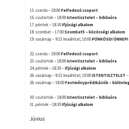
15. szerda – 18:00
Felfedező csoport
16. csütörtök – 18:00
Istentisztelet – bibliaóra
17. péntek – 18.30
Ifjúsági alkalom
18. szombat – 17:00
Szombat5 – közösségi alkalom
19. vasárnap – 9:15 Imaáhítat; 10:00
PÜNKÖSDI ÜNNEPI 
22. szerda – 18:00
Felfedező csoport
23. csütörtök – 18:00
Istentisztelet – bibliaóra
24. péntek – 18.30 –
Ifjúsági alkalom
26. vasárnap – 9:15 Imaáhítat; 10:00
ISTENTISZTELET
–
26. vasárnap – 18:00
Festményprédikációk – különleg
30. csütörtök – 18:00
Istentisztelet – bibliaóra
31. péntek – 18:30
Ifjúsági alkalom
Június