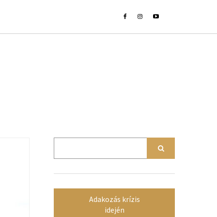
Adakozás krízis
idején