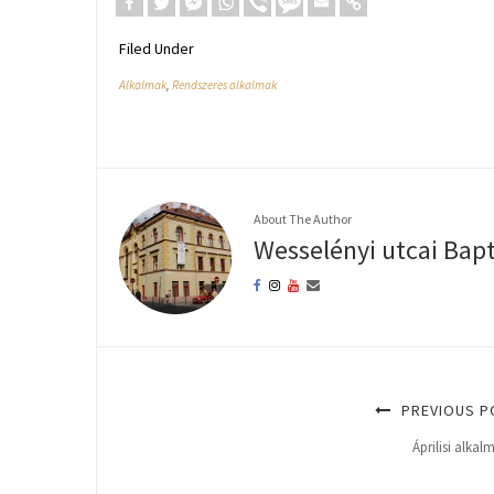
Filed Under
Alkalmak
,
Rendszeres alkalmak
About The Author
Wesselényi utcai Bap
PREVIOUS P
Áprilisi alkal