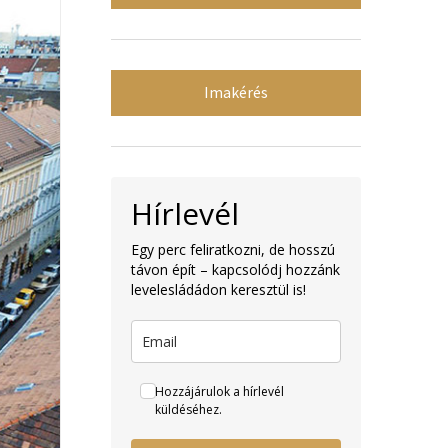
Imakérés
Hírlevél
Egy perc feliratkozni, de hosszú
távon épít – kapcsolódj hozzánk
levelesládádon keresztül is!
Hozzájárulok a hírlevél
küldéséhez.