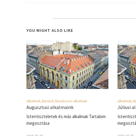
YOU MIGHT ALSO LIKE
Alkalmak
,
Kiemelt
,
Rendszeres alkalmak
Alkalmak
,
R
Augusztusi alkalmaink
Júliusi 
Istentiszteletek és más alkalmak Tartalom
Istentisz
megosztása
megosztá
2026.07.29.
2026.07.01.