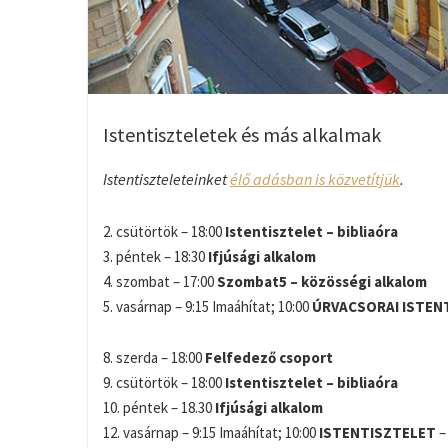
Istentiszteletek és más alkalmak
Istentiszteleteinket
élő adásban is közvetítjük
.
2. csütörtök – 18:00
Istentisztelet – bibliaóra
3. péntek – 18:30
Ifjúsági alkalom
4. szombat – 17:00
Szombat5 – közösségi alkalom
5. vasárnap – 9:15 Imaáhítat; 10:00
ÚRVACSORAI ISTEN
8. szerda – 18:00
Felfedező csoport
9. csütörtök – 18:00
Istentisztelet – bibliaóra
10. péntek – 18.30
Ifjúsági alkalom
12. vasárnap – 9:15 Imaáhítat; 10:00
ISTENTISZTELET
–