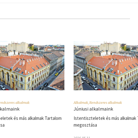
endszeres alkalmak
Alkalmak
,
Rendszeres alkalmak
alkalmaink
Júniusi alkalmaink
teletek és más alkalmak Tartalom
Istentiszteletek és más alkalmak
sa
megosztása
2026.05.31.