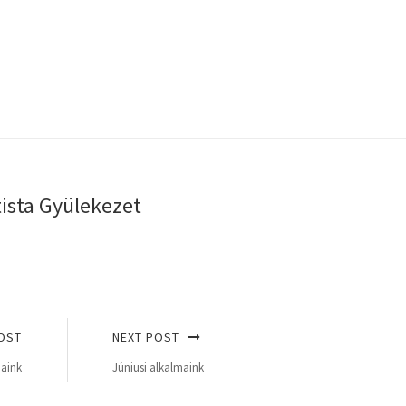
tista Gyülekezet
OST
NEXT POST
maink
Júniusi alkalmaink