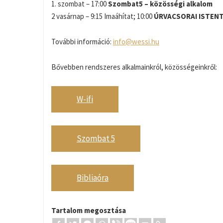
1. szombat – 17:00
Szombat5 – közösségi alkalom
2 vasárnap – 9:15 Imaáhítat; 10:00
ÚRVACSORAI ISTEN
További információ:
info@wessi.hu
Bővebben rendszeres alkalmainkról, közösségeinkről:
W-ifi
Szombat 5
Bibliaóra
Tartalom megosztása