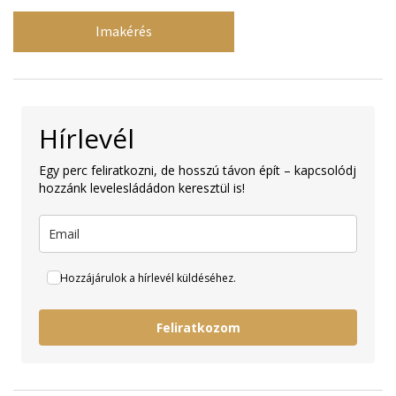
Imakérés
Hírlevél
Egy perc feliratkozni, de hosszú távon épít – kapcsolódj
hozzánk levelesládádon keresztül is!
Hozzájárulok a hírlevél küldéséhez.
Feliratkozom