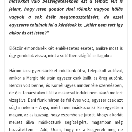
másokkal való beszélgetésekben ezt a témát: Mit is
jelent, hogy Isten gondot visel rólunk? Nagyon hálás
vagyok a sok átélt megtapasztalásért, de ezzel
egyszerre tolulnak fel a kérdések is: „Miért nem tett így
akkor és ott Isten?”
Először elmondanék két emlékezetes esetet, amikre most is
úgy gondolok vissza, mint a sötétben világító csillagokra.
Három kicsi gyerekünkkel indultunk útra, telepakolt autóval,
amikor a Margit híd után egyszer csak leállt az öreg autónk.
Benzin volt benne, és Kornél ügyes mindenféle szerelésben,
de ő is tanácstalanul állt a makacsul indulni nem akaró motort
vizsgálva. Dani fiunk három és fél éves volt, egyszer csak azt
súgta nekem – Anya, miért nem imádkozunk? Elszégyelltem
magam, az az igazság, hogy eszembe se jutott. Ahogy a korlát
mellett állva imádkoztunk segítségért, magamban még
hozzátettem – Add, Uram, hogy ez a kisgyerek meg ne