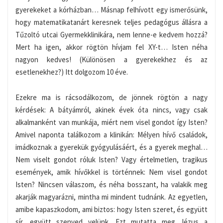
gyerekeket a kórházban… Másnap felhívott egy ismerősünk,
hogy matematikatanárt keresnek teljes pedagógus állásra a
Tűzoltó utcai Gyermekklinikára, nem lenne-e kedvem hozzá?
Mert ha igen, akkor rögtön hívjam fel XY-t… Isten néha
nagyon kedves! (Különösen a gyerekekhez és az
esetlenekhez?) Itt dolgozom 10 éve.
Ezekre ma is rácsodálkozom, de jönnek rögtön a nagy
kérdések: A bátyámról, akinek évek óta nincs, vagy csak
alkalmanként van munkája, miért nem visel gondot így Isten?
Amivel naponta találkozom a klinikán: Mélyen hívő családok,
imádkoznak a gyerekük gyógyulásáért, és a gyerek meghal…
Nem viselt gondot róluk Isten? Vagy értelmetlen, tragikus
események, amik hívőkkel is történnek: Nem visel gondot
Isten? Nincsen válaszom, és néha bosszant, ha valakik meg
akarják magyarázni, mintha mi mindent tudnánk. Az egyetlen,
amibe kapaszkodom, ami biztos: hogy Isten szeret, és együtt
sír, együtt szenved velünk. Ezt mutatta meg Jézus a