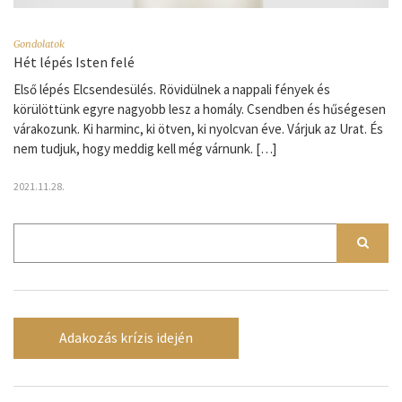
Gondolatok
Hét lépés Isten felé
Első lépés Elcsendesülés. Rövidülnek a nappali fények és
körülöttünk egyre nagyobb lesz a homály. Csendben és hűségesen
várakozunk. Ki harminc, ki ötven, ki nyolcvan éve. Várjuk az Urat. És
nem tudjuk, hogy meddig kell még várnunk. […]
2021.11.28.
Adakozás krízis idején