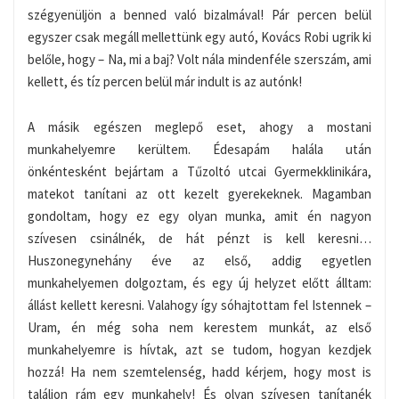
szégyenüljön a benned való bizalmával! Pár percen belül
egyszer csak megáll mellettünk egy autó, Kovács Robi ugrik ki
belőle, hogy – Na, mi a baj? Volt nála mindenféle szerszám, ami
kellett, és tíz percen belül már indult is az autónk!
A másik egészen meglepő eset, ahogy a mostani
munkahelyemre kerültem. Édesapám halála után
önkéntesként bejártam a Tűzoltó utcai Gyermekklinikára,
matekot tanítani az ott kezelt gyerekeknek. Magamban
gondoltam, hogy ez egy olyan munka, amit én nagyon
szívesen csinálnék, de hát pénzt is kell keresni…
Huszonegynehány éve az első, addig egyetlen
munkahelyemen dolgoztam, és egy új helyzet előtt álltam:
állást kellett keresni. Valahogy így sóhajtottam fel Istennek –
Uram, én még soha nem kerestem munkát, az első
munkahelyemre is hívtak, azt se tudom, hogyan kezdjek
hozzá! Ha nem szemtelenség, hadd kérjem, hogy most is
találjon rám egy munkahely! És olyan szívesen tanítanék