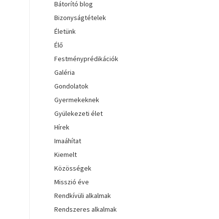
Bátorító blog
Bizonyságtételek
Életünk
Élő
Festményprédikációk
Galéria
Gondolatok
Gyermekeknek
Gyülekezeti élet
Hírek
Imaáhítat
Kiemelt
Közösségek
Misszió éve
Rendkívüli alkalmak
Rendszeres alkalmak