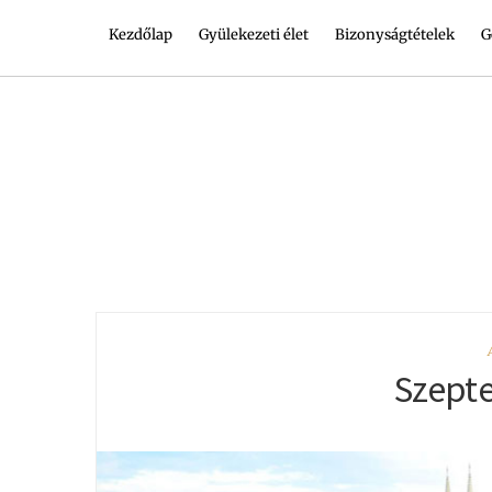
Kezdőlap
Gyülekezeti élet
Bizonyságtételek
G
Szepte