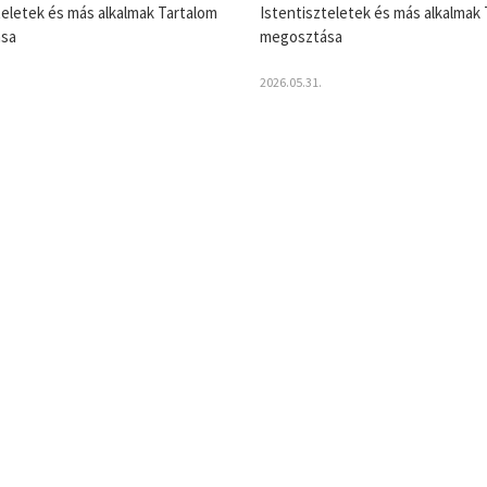
teletek és más alkalmak Tartalom
Istentiszteletek és más alkalmak
sa
megosztása
2026.05.31.