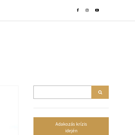
Adakozás krízis
idején