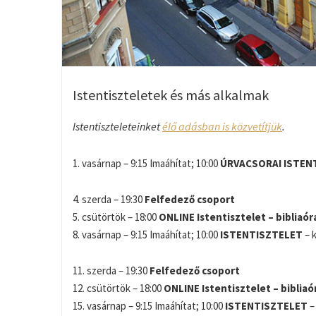
Istentiszteletek és más alkalmak
Istentiszteleteinket
élő adásban is közvetítjük
.
1. vasárnap – 9:15 Imaáhítat; 10:00
ÚRVACSORAI ISTEN
4. szerda – 19:30
Felfedező csoport
5. csütörtök – 18:00
ONLINE Istentisztelet – bibliaór
8. vasárnap – 9:15 Imaáhítat; 10:00
ISTENTISZTELET
– 
11. szerda – 19:30
Felfedező csoport
12. csütörtök – 18:00
ONLINE Istentisztelet – bibliaó
15. vasárnap – 9:15 Imaáhítat; 10:00
ISTENTISZTELET
–