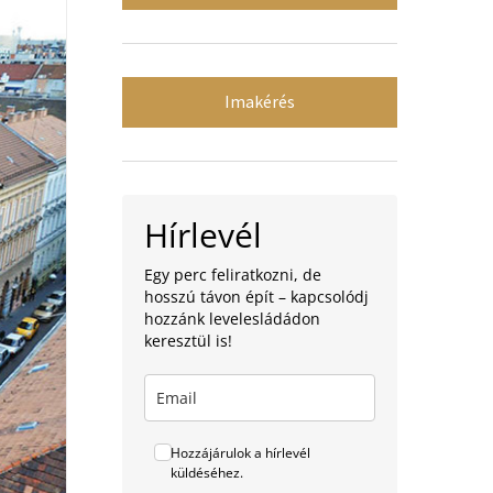
Imakérés
Hírlevél
Egy perc feliratkozni, de
hosszú távon épít – kapcsolódj
hozzánk levelesládádon
keresztül is!
Hozzájárulok a hírlevél
küldéséhez.