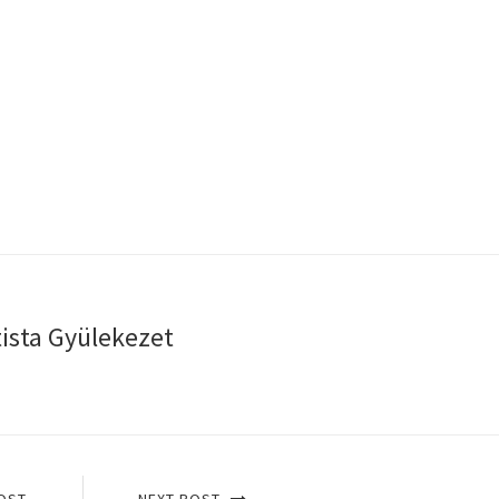
tista Gyülekezet
OST
NEXT POST