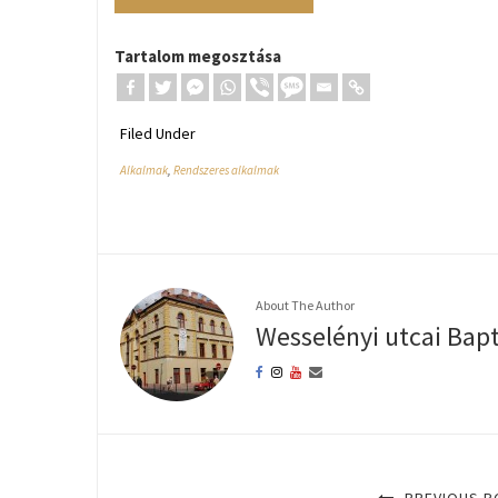
Tartalom megosztása
Filed Under
Alkalmak
,
Rendszeres alkalmak
About The Author
Wesselényi utcai Bap
PREVIOUS P