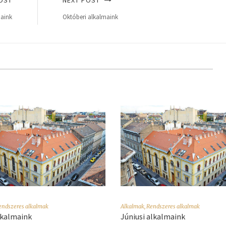
maink
Októberi alkalmaink
endszeres alkalmak
Alkalmak
,
Rendszeres alkalmak
alkalmaink
Júniusi alkalmaink