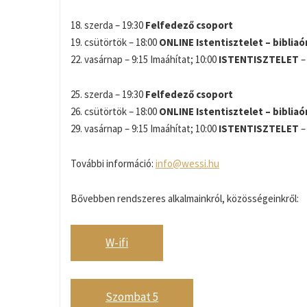
18. szerda – 19:30
Felfedező csoport
19. csütörtök – 18:00
ONLINE
Istentisztelet – bibliaó
22. vasárnap – 9:15 Imaáhítat; 10:00
ISTENTISZTELET
–
25. szerda – 19:30
Felfedező csoport
26. csütörtök – 18:00
ONLINE
Istentisztelet – bibliaó
29. vasárnap – 9:15 Imaáhítat; 10:00
ISTENTISZTELET
–
További információ:
info@wessi.hu
Bővebben rendszeres alkalmainkról, közösségeinkről:
W-ifi
Szombat 5