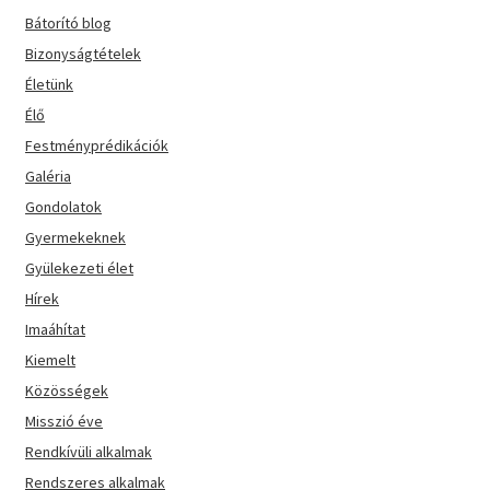
Bátorító blog
Bizonyságtételek
Életünk
Élő
Festményprédikációk
Galéria
Gondolatok
Gyermekeknek
Gyülekezeti élet
Hírek
Imaáhítat
Kiemelt
Közösségek
Misszió éve
Rendkívüli alkalmak
Rendszeres alkalmak