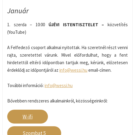
Január
1. szerda – 10:00
ÚJÉVI ISTENTISZTELET –
közvetítés
(YouTube)
A Felfedező csoport alkalmai nyitottak. Ha szeretnél részt venni
rajta, szeretettel várunk. Mivel előfordulhat, hogy a fent
hirdetettől eltérő időpontban tartjuk meg, kérünk, előzetesen
érdeklődj az időpontjáról az
info@wessi.hu
email-címen.
További információ:
info@wessi.hu
Bővebben rendszeres alkalmainkról, közösségeinkről:
W-ifi
Szombat 5