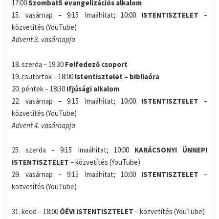
17:00
Szombat5
evangelizációs alkalom
15. vasárnap – 9:15 Imaáhítat; 10:00
ISTENTISZTELET
–
közvetítés (YouTube)
Advent 3. vasárnapja
18. szerda – 19:30
Felfedező csoport
19. csütörtök – 18:00
Istentisztelet – bibliaóra
20. péntek – 18:30
Ifjúsági alkalom
22. vasárnap – 9:15 Imaáhítat; 10:00
ISTENTISZTELET
–
közvetítés (YouTube)
Advent 4. vasárnapja
25. szerda – 9:15 Imaáhítat; 10:00
KARÁCSONYI ÜNNEPI
ISTENTISZTELET
– közvetítés (YouTube)
29. vasárnap – 9:15 Imaáhítat; 10:00
ISTENTISZTELET
–
közvetítés (YouTube)
31. kedd – 18:00
ÓÉVI ISTENTISZTELET
– közvetítés (YouTube)