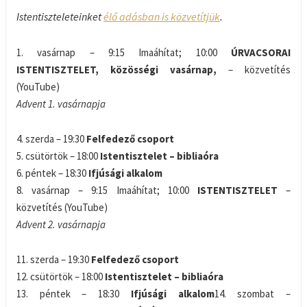
Istentiszteleteinket
élő adásban is közvetítjük
.
1. vasárnap – 9:15 Imaáhítat; 10:00
ÚRVACSORAI
ISTENTISZTELET, közösségi vasárnap,
– közvetítés
(YouTube)
Advent 1. vasárnapja
4. szerda – 19:30
Felfedező csoport
5. csütörtök – 18:00
Istentisztelet – bibliaóra
6. péntek – 18:30
Ifjúsági alkalom
8. vasárnap – 9:15 Imaáhítat; 10:00
ISTENTISZTELET
–
közvetítés (YouTube)
Advent 2. vasárnapja
11. szerda – 19:30
Felfedező csoport
12. csütörtök – 18:00
Istentisztelet – bibliaóra
13. péntek – 18:30
Ifjúsági alkalom
14. szombat –