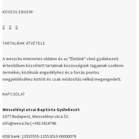
KÖVESS ENGEM!
TARTALMAK ÁTVÉTELE
A wessi.hu internetes oldalon és az "Életünk" című gyülekezeti
értesítőben közzétett tartalmak közösségünk tagjainak szellemi
termékei, közlésük engedélyhez és a forrás pontos
megjelöléséhez kötött és csak módosítás nélkül megengedett.
KAPCSOLAT
Wesselényi utcai Baptista Gyülekezet
1077 Budapest, Wesselényi utca 53.
info@wessi.hu | +3613424746
KDB bank: 13555555-13552010-00000078