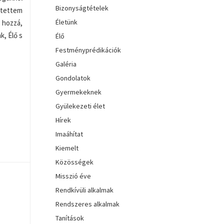
Bizonyságtételek
rtettem
Életünk
 hozzá,
k, Élő s
Élő
Festményprédikációk
Galéria
Gondolatok
Gyermekeknek
Gyülekezeti élet
Hírek
Imaáhítat
Kiemelt
Közösségek
Misszió éve
Rendkívüli alkalmak
Rendszeres alkalmak
Tanítások