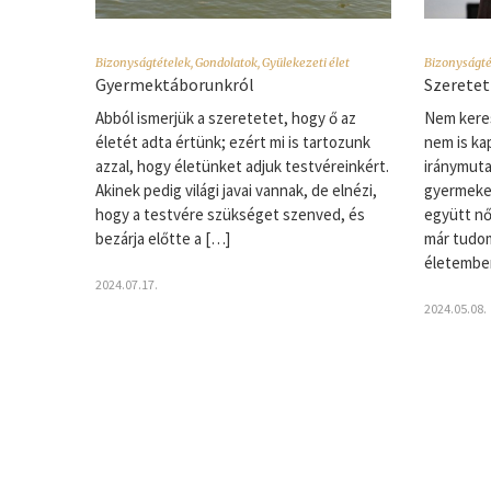
Bizonyságtételek
,
Gondolatok
,
Gyülekezeti élet
Bizonyságté
Gyermektáborunkról
Szeretet
Abból ismerjük a szeretetet, hogy ő az
Nem keres
életét adta értünk; ezért mi is tartozunk
nem is ka
azzal, hogy életünket adjuk testvéreinkért.
iránymutat
Akinek pedig világi javai vannak, de elnézi,
gyermeke
hogy a testvére szükséget szenved, és
együtt nő
bezárja előtte a […]
már tudom
életemben
2024.07.17.
2024.05.08.