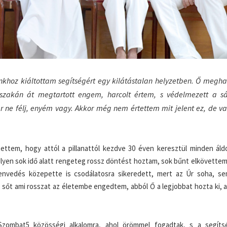
ánkhoz kiáltottam segítségért egy kilátástalan helyzetben. Ő megha
jszakán át megtartott engem, harcolt értem, s védelmezett a s
 ne félj, enyém vagy. Akkor még nem értettem mit jelent ez, de v
tettem, hogy attól a pillanattól kezdve 30 éven keresztül minden áld
 Ilyen sok idő alatt rengeteg rossz döntést hoztam, sok bűnt elkövette
envedés közepette is csodálatosra sikeredett, mert az Úr soha, se
őt ami rosszat az életembe engedtem, abból Ő a legjobbat hozta ki, a
zombat5 közösségi alkalomra, ahol örömmel fogadtak, s a segíts