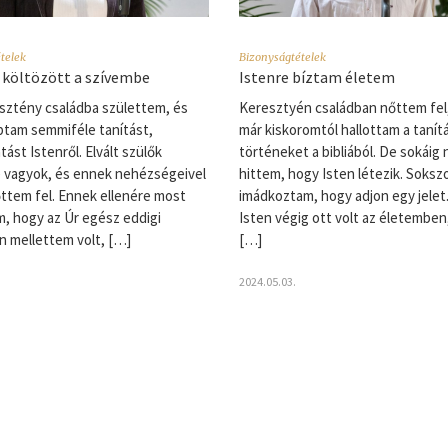
telek
Bizonyságtételek
 költözött a szívembe
Istenre bíztam életem
ztény családba születtem, és
Keresztyén családban nőttem fel
ptam semmiféle tanítást,
már kiskoromtól hallottam a tanít
ást Istenről. Elvált szülők
történeket a bibliából. De sokáig
 vagyok, és ennek nehézségeivel
hittem, hogy Isten létezik. Soksz
ttem fel. Ennek ellenére most
imádkoztam, hogy adjon egy jelet
, hogy az Úr egész eddigi
Isten végig ott volt az életemben
 mellettem volt, […]
[…]
2024.05.03.