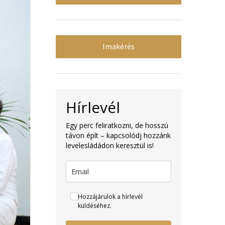
Imakérés
Hírlevél
Egy perc feliratkozni, de hosszú
távon épít – kapcsolódj hozzánk
levelesládádon keresztül is!
Hozzájárulok a hírlevél
küldéséhez.