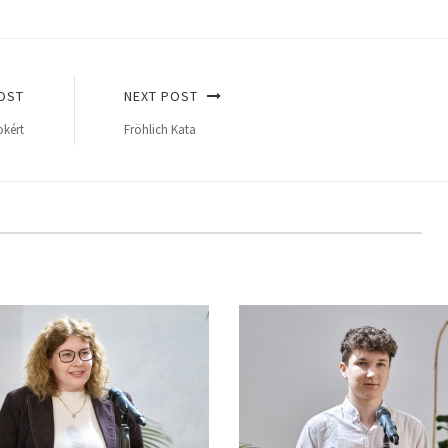
OST
NEXT POST
okért
Fröhlich Kata