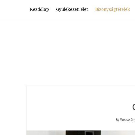
Kezdőlap
Gyülekezeti élet
Bizonyságtételek
By Wesselény