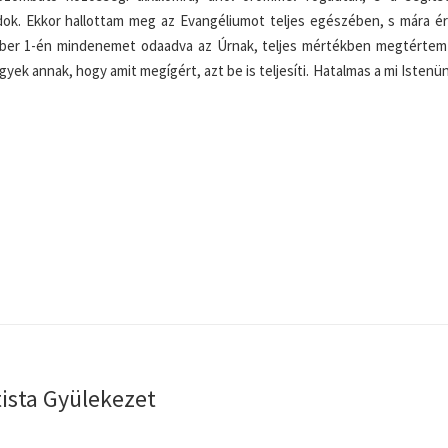
adok. Ekkor hallottam meg az Evangéliumot teljes egészében, s mára é
tóber 1-én mindenemet odaadva az Úrnak, teljes mértékben megtértem
k annak, hogy amit megígért, azt be is teljesíti. Hatalmas a mi Istenün
tista Gyülekezet