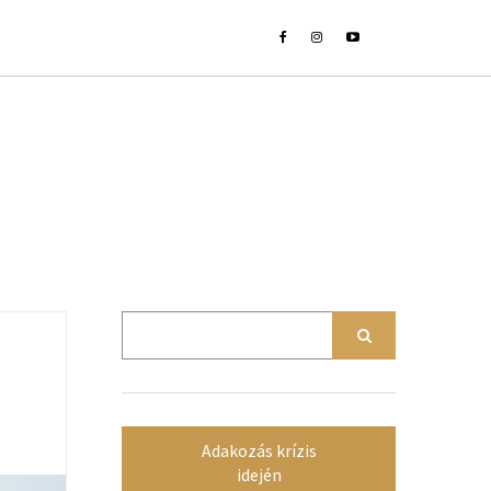
Adakozás krízis
idején