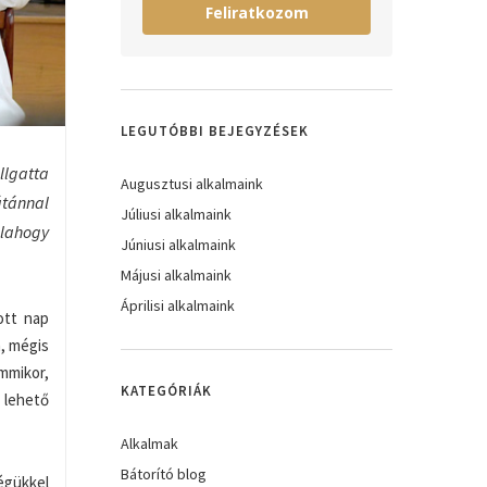
Feliratkozom
LEGUTÓBBI BEJEGYZÉSEK
llgatta
Augusztusi alkalmaink
átánnal
Júliusi alkalmaink
alahogy
Júniusi alkalmaink
Májusi alkalmaink
Áprilisi alkalmaink
ott nap
m, mégis
mmikor,
KATEGÓRIÁK
 lehető
Alkalmak
Bátorító blog
égükkel