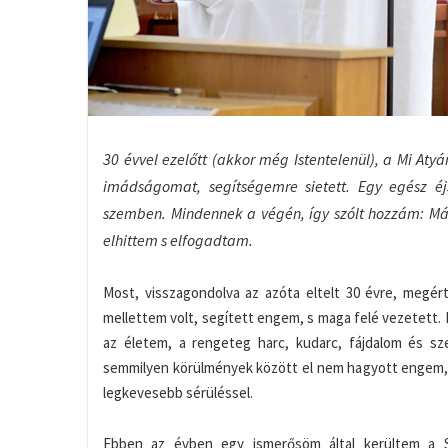
30 évvel ezelőtt (akkor még Istentelenül), a Mi Aty
imádságomat, segítségemre sietett. Egy egész é
szemben. Mindennek a végén, így szólt hozzám: Már
elhittem s elfogadtam.
Most, visszagondolva az azóta eltelt 30 évre, megér
mellettem volt, segített engem, s maga felé vezetett.
az életem, a rengeteg harc, kudarc, fájdalom és sz
semmilyen körülmények között el nem hagyott engem, s
legkevesebb sérüléssel.
Ebben az évben egy ismerősöm által kerültem a S