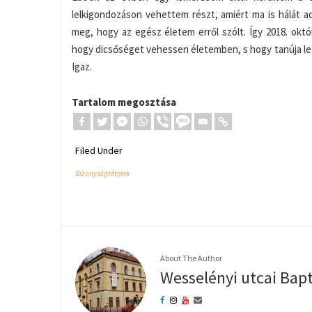
lelkigondozáson vehettem részt, amiért ma is hálát 
meg, hogy az egész életem erről szólt. Így 2018. ok
hogy dicsőséget vehessen életemben, s hogy tanúja legye
Igaz.
Tartalom megosztása
Filed Under
Bizonyságtételek
About The Author
Wesselényi utcai Bap