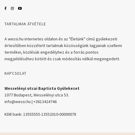
TARTALMAK ÁTVÉTELE
A wessi.hu internetes oldalon és az "Életünk" című gyülekezeti
értesítőben közzétett tartalmak közösségünk tagjainak szellemi
termékei, közlésük engedélyhez és a forrás pontos
megjelöléséhez kötött és csak módosítás nélkül megengedett.
KAPCSOLAT
Wesselényi utcai Baptista Gyülekezet
1077 Budapest, Wesselényi utca 53.
info@wessi.hu | +3613424746
KDB bank: 13555555-13552010-00000078