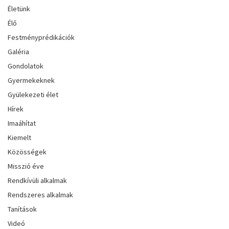
Életünk
Élő
Festményprédikációk
Galéria
Gondolatok
Gyermekeknek
Gyülekezeti élet
Hírek
Imaáhítat
Kiemelt
Közösségek
Misszió éve
Rendkívüli alkalmak
Rendszeres alkalmak
Tanítások
Videó