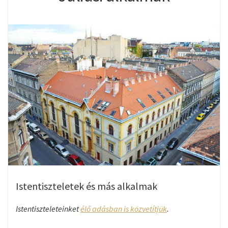
Istentiszteletek és más alkalmak
Istentiszteleteinket
élő adásban is közvetítjük
.