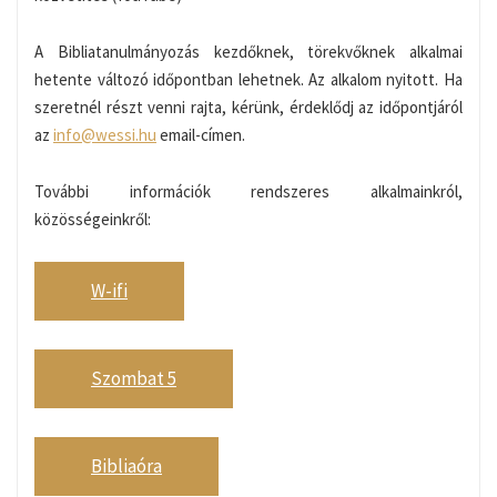
A Bibliatanulmányozás kezdőknek, törekvőknek alkalmai
hetente változó időpontban lehetnek. Az alkalom nyitott. Ha
szeretnél részt venni rajta, kérünk, érdeklődj az időpontjáról
az
info@wessi.hu
email-címen.
További információk rendszeres alkalmainkról,
közösségeinkről:
W-ifi
Szombat 5
Bibliaóra